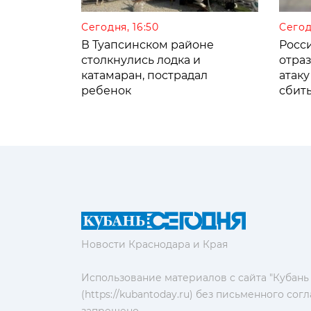
Сегодня, 16:50
Сегод
В Туапсинском районе
Росс
столкнулись лодка и
отра
катамаран, пострадал
атаку
ребенок
сбит
Новости Краснодара и Края
Использование материалов с сайта "Кубань
(https://kubantoday.ru) без письменного со
запрещено