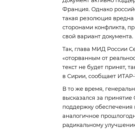
Документ активно подде
Франция. Однако российс
такая резолюция вредна
сторонами конфликта, п
свой вариант документа.
Так, глава МИД России С
«оторванным от реальнос
текст не будет принят, т
в Сирии, сообщает ИТАР-
В то же время, генераль
высказался за принятие
поддержку обеспечения г
аналогичное прошлогодн
радикальному улучшению