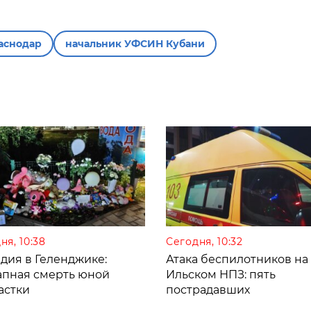
аснодар
начальник УФСИН Кубани
ня, 10:38
Сегодня, 10:32
дия в Геленджике:
Атака беспилотников на
апная смерть юной
Ильском НПЗ: пять
астки
пострадавших