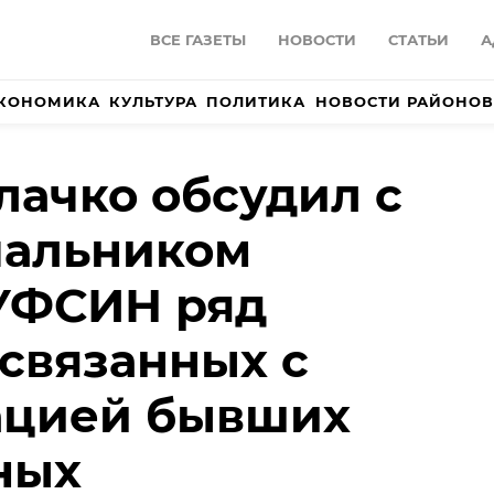
ВСЕ ГАЗЕТЫ
НОВОСТИ
СТАТЬИ
А
КОНОМИКА
КУЛЬТУРА
ПОЛИТИКА
НОВОСТИ РАЙОНОВ
ачко обсудил с
чальником
 УФСИН ряд
 связанных с
ацией бывших
ных