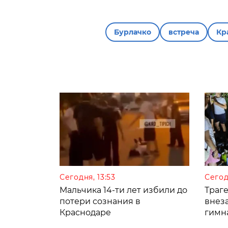
Бурлачко
встреча
Кр
Сегодня, 13:53
Сегод
Мальчика 14-ти лет избили до
Траге
потери сознания в
внез
Краснодаре
гимн