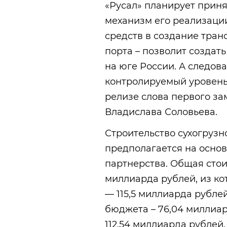
«Русал» планирует принят
механизм его реализаци
средств в создание тран
порта – позволит создат
на юге России. А следов
контролируемый уровень 
релизе слова первого за
Владислава Соловьева.
Строительство сухогрузн
предполагается на осно
партнерства. Общая стои
миллиарда рублей, из ко
— 115,5 миллиарда рубле
бюджета – 76,04 миллиар
112,54 миллиарда рублей.