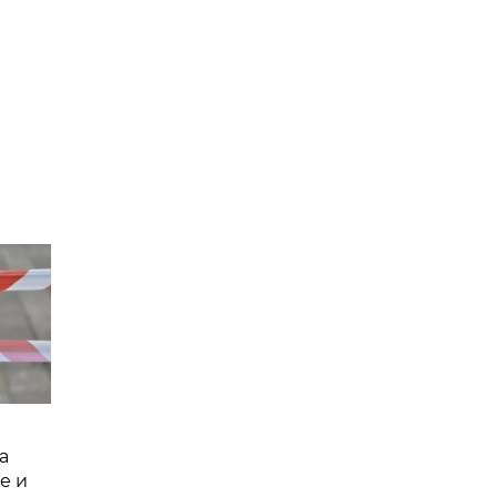
а
е и