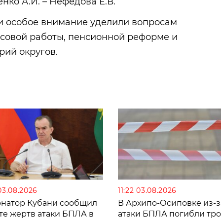
ко А.И. – Нефедова Е.В.
ни особое внимание уделили вопросам
совой работы, пенсионной реформе и
рий округов.
03.08.2026
11:22 03.08.2026
рнатор Кубани сообщил
В Архипо-Осиповке из-з
те жертв атаки БПЛА в
атаки БПЛА погибли тро