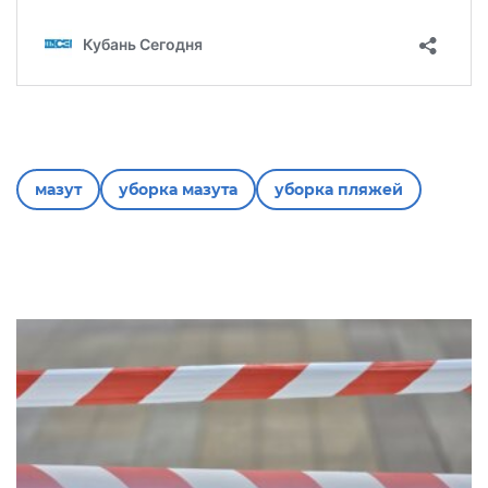
мазут
уборка мазута
уборка пляжей