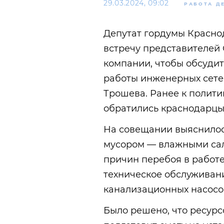
29.03.2024, 09:02
РАБОТА Д
Депутат гордумы Красно
встречу представителей
компании, чтобы обсуди
работы инженерных сете
Трошева. Ранее к полити
обратились краснодарцы
На совещании выяснилос
мусором — влажными сал
причин перебоя в работ
техническое обслуживан
канализационных насосов
Было решено, что ресур