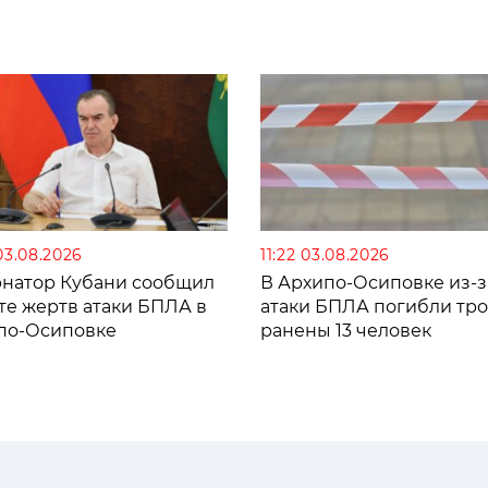
03.08.2026
11:22 03.08.2026
рнатор Кубани сообщил
В Архипо-Осиповке из-з
те жертв атаки БПЛА в
атаки БПЛА погибли тро
по-Осиповке
ранены 13 человек