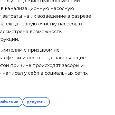
ановку предочистных сооружений
 в канализационную насосную
т затраты на их возведение в разрезе
 на ежедневную очистку насосов и
 рассмотрена возможность
рукции.
м жителям с призывом не
салфетки и полотенца, засоряющие
этой причине происходят засоры и
 написал у себя в социальных сетях
набжение
депутаты