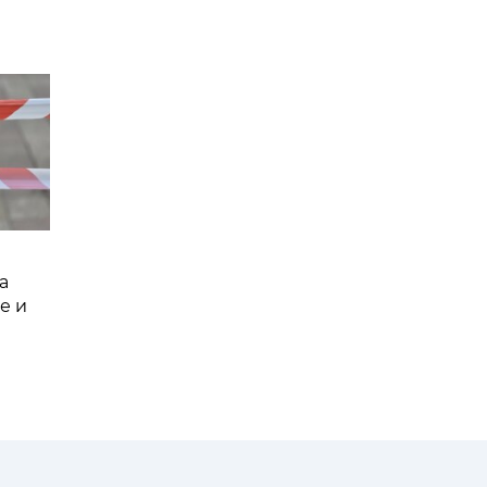
а
е и