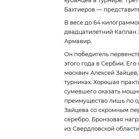
кубанцев в турнире. Тре
Бахтиеров — представите
В весе до 64 килограммо
двадцатилетний Каплан 
Армавир.
Он победитель первенств
этого года в Сербии. Ег
москвич Алексей Зайцев
турниках. Хорошая практ
сумевшего оказать мощн
преимущество лишь по од
Зайцева со скромным пе
серебро. Бронзовая наг
из Свердловской области