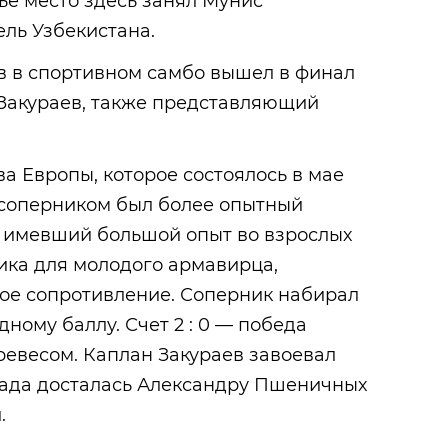
тье место здесь занял Мунис
ль Узбекистана.
в в спортивном самбо вышел в финал
Закураев, также представляющий
а Европы, которое состоялось в мае
о соперником был более опытный
, имевший большой опыт во взрослых
ика для молодого армавирца,
ое сопротивление. Соперник набирал
ному баллу. Счет 2 : 0 — победа
ревесом. Каплан Закураев завоевал
рада досталась Александру Пшеничных
.