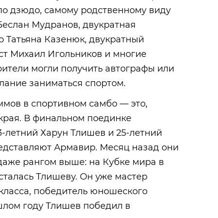
о дзюдо, самому родственному виду
 Беслан Мудранов, двукратная
о Татьяна Казенюк, двукратный
т Михаил Игольников и многие
рители могли получить автографы или
елание заниматься спортом.
ммов в спортивном самбо — это,
 края. В финальном поединке
-летний Харун Тлишев и 25-летний
едставляют Армавир. Месяц назад они
даже рангом выше: на Кубке мира в
сталась Тлишеву. Он уже мастер
класса, победитель юношеского
шлом году Тлишев победил в