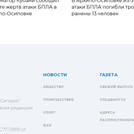
рнатор Кубани сообщил
В Архипо-Осиповке из-з
те жертв атаки БПЛА в
атаки БПЛА погибли тро
по-Осиповке
ранены 13 человек
НОВОСТИ
ГАЗЕТА
ОБЩЕСТВО
СВЕЖИЙ ВЫПУСК
ПРОИСШЕСТВИЯ
СПЕЦВЫПУСК
 Сегодня"
гласия редакции
СПОРТ
АДРЕСА
РАСПРОСТРАНЕН
ЖКХ
77-72910 от