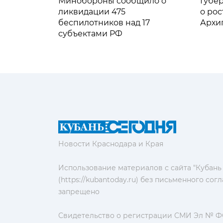
Минобороны сообщило о
Губе
ликвидации 475
о рос
беспилотников над 17
Архи
субъектами РФ
Новости Краснодара и Края
Использование материалов с сайта "Кубань
(https://kubantoday.ru) без письменного со
запрещено
Свидетельство о регистрации СМИ Эл № ФС