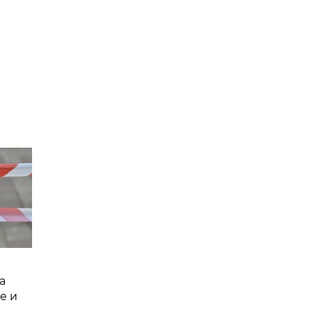
а
е и