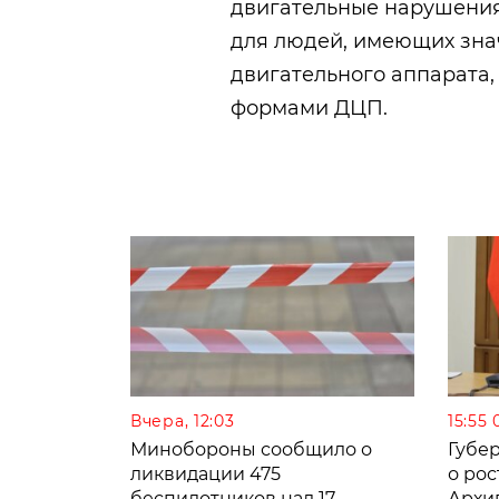
двигательные нарушения
для людей, имеющих зна
двигательного аппарата,
формами ДЦП.
Вчера, 12:03
15:55 
Минобороны сообщило о
Губе
ликвидации 475
о рос
беспилотников над 17
Архи