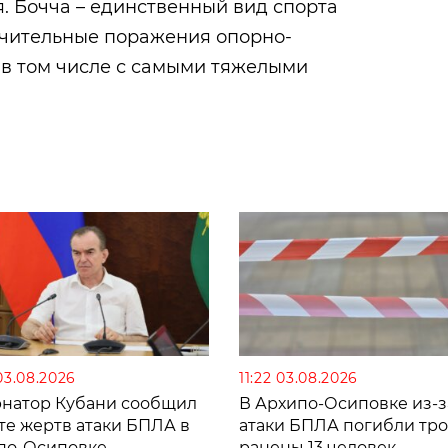
. Бочча – единственный вид спорта
чительные поражения опорно-
 в том числе с самыми тяжелыми
03.08.2026
11:22 03.08.2026
рнатор Кубани сообщил
В Архипо-Осиповке из-з
те жертв атаки БПЛА в
атаки БПЛА погибли тро
по-Осиповке
ранены 13 человек