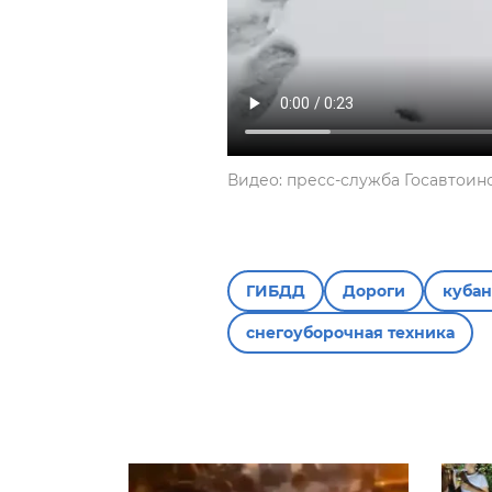
Видео: пресс-служба Госавтоин
ГИБДД
Дороги
кубан
снегоуборочная техника