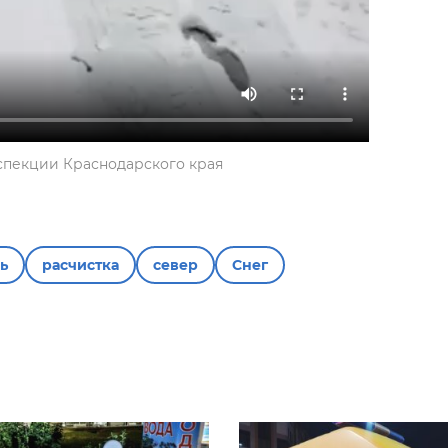
спекции Краснодарского края
ь
расчистка
север
Снег