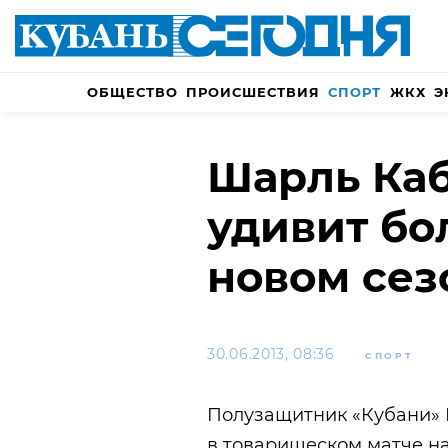
ОБЩЕСТВО
ПРОИСШЕСТВИЯ
СПОРТ
ЖКХ
Э
Шарль Каб
удивит бо
новом сез
30.06.2013, 08:36
СПОРТ
Полузащитник «Кубани» 
в товарищеском матче на