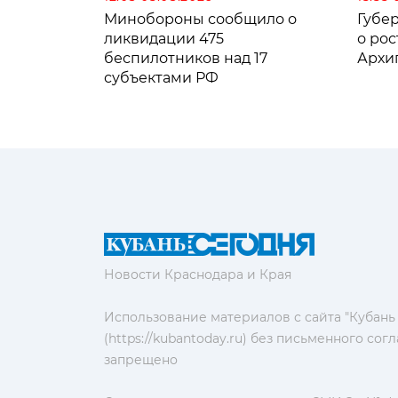
Минобороны сообщило о
Губе
ликвидации 475
о рос
беспилотников над 17
Архи
субъектами РФ
Новости Краснодара и Края
Использование материалов с сайта "Кубань
(https://kubantoday.ru) без письменного со
запрещено