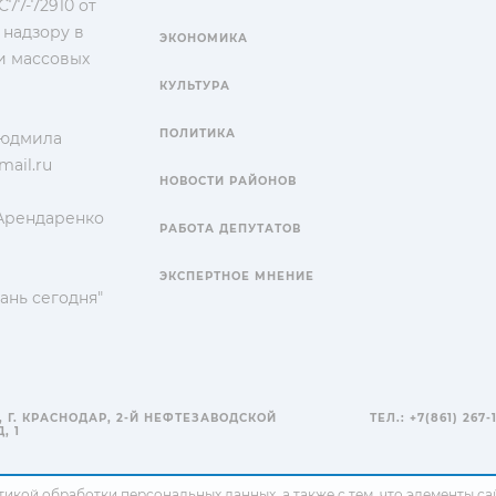
77-72910 от
 надзору в
ЭКОНОМИКА
и массовых
КУЛЬТУРА
ПОЛИТИКА
Людмила
ail.ru
НОВОСТИ РАЙОНОВ
 Арендаренко
РАБОТА ДЕПУТАТОВ
ЭКСПЕРТНОЕ МНЕНИЕ
ань сегодня"
, Г. КРАСНОДАР, 2-Й НЕФТЕЗАВОДСКОЙ
ТЕЛ.: +7(861) 267-
, 1
тикой обработки персональных данных
, а также с тем, что элементы 