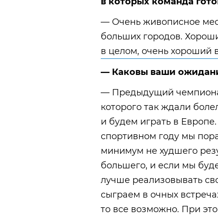
в которых команда гото
— Очень живописное мест
больших городов. Хороши
в целом, очень хороший 
— Каковы ваши ожидани
— Предыдущий чемпионат
которого так ждали бол
и будем играть в Европе.
спортивном году мы пор
минимум не худшего резу
большего, и если мы буд
лучше реализовывать св
сыграем в очных встреча
то все возможно. При эт