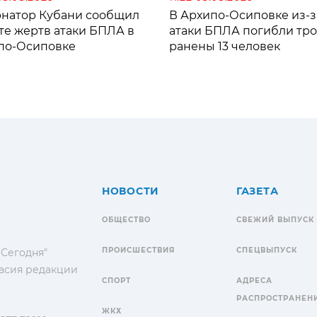
рнатор Кубани сообщил
В Архипо-Осиповке из-з
те жертв атаки БПЛА в
атаки БПЛА погибли тро
по-Осиповке
ранены 13 человек
НОВОСТИ
ГАЗЕТА
ОБЩЕСТВО
СВЕЖИЙ ВЫПУСК
ПРОИСШЕСТВИЯ
СПЕЦВЫПУСК
 Сегодня"
гласия редакции
СПОРТ
АДРЕСА
РАСПРОСТРАНЕН
ЖКХ