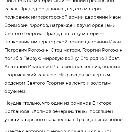
Писатель по материнской — линии гребенской
казак. Прадед Богданова, дед его матери,
полковник императорской армии дворянин Иван
Ефимович Фролов, награжден двумя орденами
Святого Георгия. Прадед по отцу матери —
полковник императорской армии дворянин Иван
Петрович Рогожин. Отец матери, Георгий Рогожин,
погиб в Первую мировую войну. Его родной брат,
Анатолий Иванович Рогожин, полковник, полный
георгиевский кавалер. Награжден четвертым
орденом Святого Георгия на ленте и золотым
оружием.
Неудивительно, что один из романов Виктора
Богданова, «Холмов вечерних тень», посвящен
участию терского казачества в Гражданской войне.
Вместе с автором очерков, вошедших в книгу