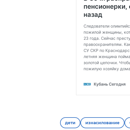
дети
изнасилование