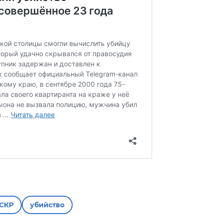
СКР
убийство