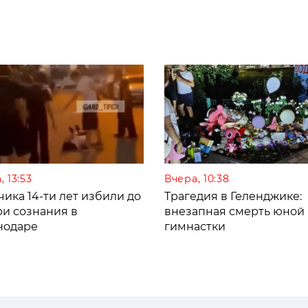
, 13:53
Вчера, 10:38
ика 14-ти лет избили до
Трагедия в Геленджике:
ри сознания в
внезапная смерть юной
нодаре
гимнастки