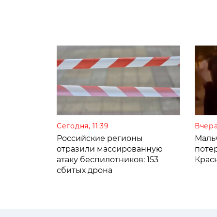
Сегодня, 11:39
Вчера
Российские регионы
Мальч
отразили массированную
поте
атаку беспилотников: 153
Крас
сбитых дрона