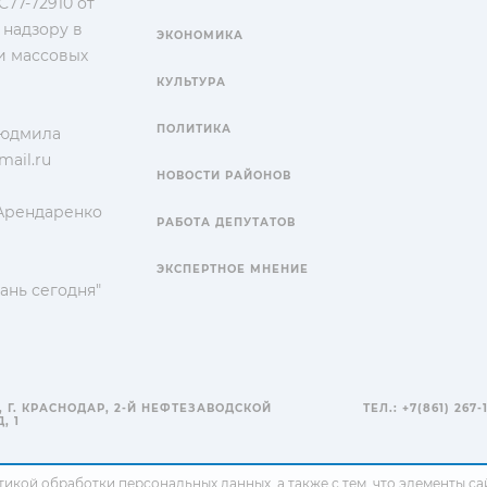
77-72910 от
 надзору в
ЭКОНОМИКА
и массовых
КУЛЬТУРА
ПОЛИТИКА
Людмила
ail.ru
НОВОСТИ РАЙОНОВ
 Арендаренко
РАБОТА ДЕПУТАТОВ
ЭКСПЕРТНОЕ МНЕНИЕ
ань сегодня"
, Г. КРАСНОДАР, 2-Й НЕФТЕЗАВОДСКОЙ
ТЕЛ.: +7(861) 267-
, 1
тикой обработки персональных данных
, а также с тем, что элементы 