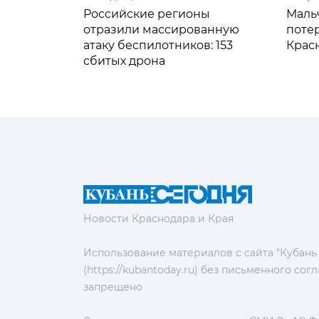
Российские регионы
Мальч
отразили массированную
поте
атаку беспилотников: 153
Крас
сбитых дрона
Новости Краснодара и Края
Использование материалов с сайта "Кубань
(https://kubantoday.ru) без письменного со
запрещено