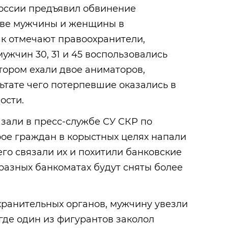
оссии предъявил обвинение
тве мужчины и женщины в
ак отмечают правоохранители,
ужчин 30, 31 и 45 воспользовались
отором ехали двое аниматоров,
льтате чего потерпевшие оказались в
ости.
азали в пресс-службе СУ СКР по
ое граждан в корыстных целях напали
его связали их и похитили банковские
 разных банкоматах будут сняты более
хранительных органов, мужчину увезли
 где один из фигурантов заколол