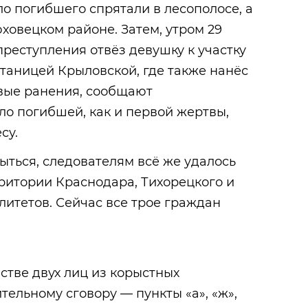
о погибшего спрятали в лесополосе, а
ховецком районе. Затем, утром 29
преступления отвёз девушку к участку
таницей Крыловской, где также нанёс
вые ранения, сообщают
ло погибшей, как и первой жертвы,
есу.
ыться, следователям всё же удалось
ритории Краснодара, Тихорецкого и
итетов. Сейчас все трое граждан
тве двух лиц из корыстных
ельному сговору — пункты «а», «ж»,