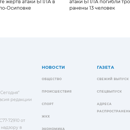
те жертв атаки БПЛА в
атаки БПЛА погибли тро
по-Осиповке
ранены 13 человек
НОВОСТИ
ГАЗЕТА
ОБЩЕСТВО
СВЕЖИЙ ВЫПУСК
ПРОИСШЕСТВИЯ
СПЕЦВЫПУСК
 Сегодня"
гласия редакции
СПОРТ
АДРЕСА
РАСПРОСТРАНЕН
ЖКХ
77-72910 от
 надзору в
ЭКОНОМИКА