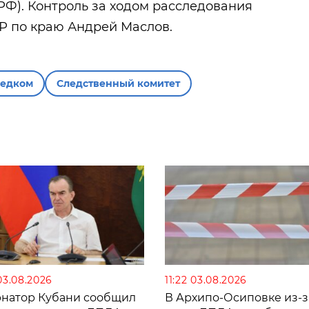
К РФ). Контроль за ходом расследования
КР по краю Андрей Маслов.
ледком
Следственный комитет
03.08.2026
11:22 03.08.2026
рнатор Кубани сообщил
В Архипо-Осиповке из-з