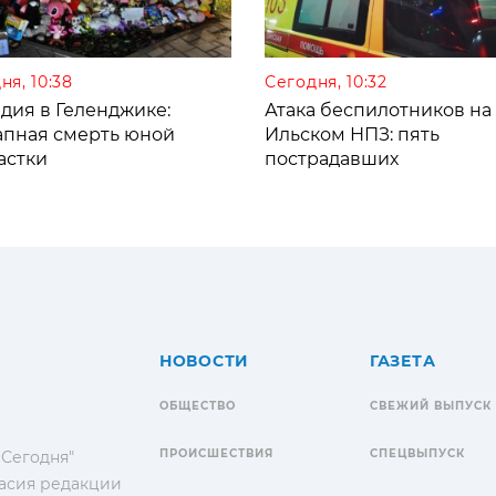
ня, 10:38
Сегодня, 10:32
дия в Геленджике:
Атака беспилотников на
апная смерть юной
Ильском НПЗ: пять
астки
пострадавших
НОВОСТИ
ГАЗЕТА
ОБЩЕСТВО
СВЕЖИЙ ВЫПУСК
ПРОИСШЕСТВИЯ
СПЕЦВЫПУСК
 Сегодня"
гласия редакции