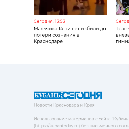
Сегодня, 13:53
Сегод
Мальчика 14-ти лет избили до
Траге
потери сознания в
внез
Краснодаре
гимн
Новости Краснодара и Края
Использование материалов с сайта "Кубань
(https://kubantoday.ru) без письменного со