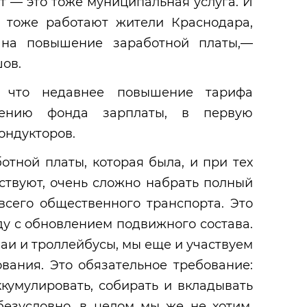
 — это тоже муниципальная услуга. И
м тоже работают жители Краснодара,
 на повышение заработной платы,—
ов.
, что недавнее повышение тарифа
ичению фонда зарплаты, в первую
ондукторов.
отной платы, которая была, и при тех
ествуют, очень сложно набрать полный
всего общественного транспорта. Это
ду с обновлением подвижного состава.
аи и троллейбусы, мы еще и участвуем
вания. Это обязательное требование:
кумулировать, собирать и вкладывать
безусловно, в целом мы же не хотим,