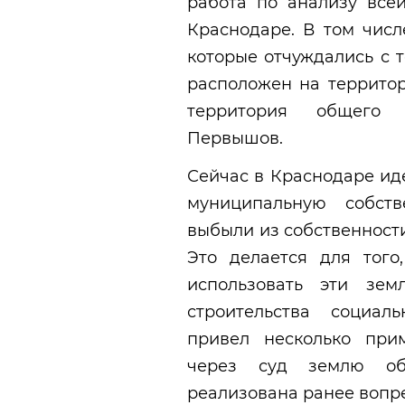
работа по анализу все
Краснодаре. В том числ
которые отчуждались с 
расположен на территор
территория общего 
Первышов.
Сейчас в Краснодаре ид
муниципальную собств
выбыли из собственности
Это делается для тог
использовать эти зем
строительства социал
привел несколько при
через суд землю об
реализована ранее вопре