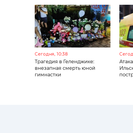
Сегодня, 10:38
Сегод
Трагедия в Геленджике:
Атак
внезапная смерть юной
Ильс
гимнастки
пост