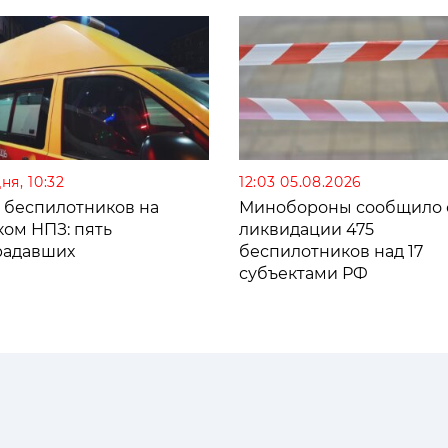
ня, 10:32
12:03 05.08.2026
а беспилотников на
Минобороны сообщило 
ком НПЗ: пять
ликвидации 475
радавших
беспилотников над 17
субъектами РФ