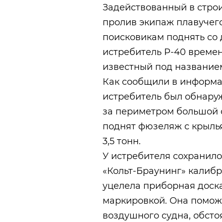
Задействованный в строи
пролив экипаж плавучего
поисковикам поднять со
истребитель Р-40 време
известный под названием
Как сообщили в информа
истребитель был обнаруж
за периметром большой с
поднят фюзеляж с крылья
3,5 тонн.
У истребителя сохранил
«Кольт-Браунинг» калибр
уцелела приборная доска 
маркировкой. Она помож
воздушного судна, обстоя