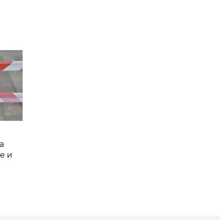
а
е и