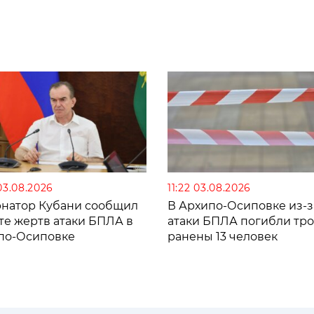
03.08.2026
11:22 03.08.2026
рнатор Кубани сообщил
В Архипо-Осиповке из-з
те жертв атаки БПЛА в
атаки БПЛА погибли тро
по-Осиповке
ранены 13 человек