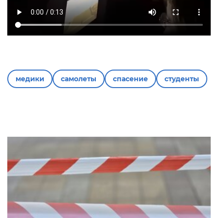
медики
самолеты
спасение
студенты