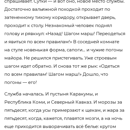
спрашивает. Сутки — и вот оно, новое место службы.
Достаточно вальяжной походкой проходит по
затененному тихому коридору, открывает дверь,
проходит к столу. Незнакомый человек поднял
голову и рявкнул: «Назад! Шагом марш! Переодеться
и явиться по всем правилам!» В соседней комнате
на стуле новенькая форма, сапоги… и чужие погоны
майора. Не решился пристегивать. Уже строевым
шагом идет обратно. И снова тот же рык: «Одеться
по всем правилам! Шагом марш!» Дошло, что
погоны — его!
Служба началась. И пустыня Каракумы, и
Республика Коми, и Северный Кавказ. И морозы за
пятьдесят, когда усы примерзают к щекам, и жара за
пятьдесят, когда, кажется, плавятся мозги, а на ночь
еще приходится выворачивать всё белье: кругом