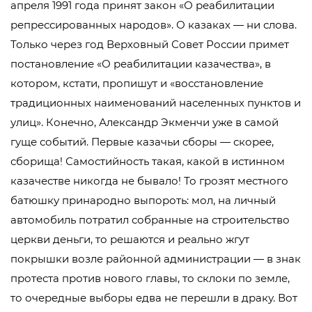
апреля 1991 года принят закон «О реабилитации
репрессированных народов». О казаках — ни слова.
Только через год Верховный Совет России примет
постановление «О реабилитации казачества», в
котором, кстати, пропишут и «восстановление
традиционных наименований населенных пунктов и
улиц». Конечно, Александр Экменчи уже в самой
гуще событий. Первые казачьи сборы — скорее,
сборища! Самостийность такая, какой в истинном
казачестве никогда не бывало! То грозят местного
батюшку принародно выпороть: мол, на личный
автомобиль потратил собранные на строительство
церкви деньги, то решаются и реально жгут
покрышки возле районной администрации — в знак
протеста против нового главы, то склоки по земле,
то очередные выборы едва не перешли в драку. Вот