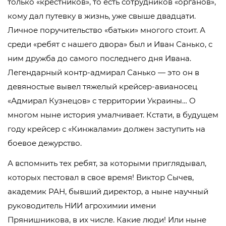
только «крестников», то есть сотрудников «органов»,
кому дал путевку в жизнь, уже свыше двадцати.
Личное поручительство «батьки» многого стоит. А
среди «ребят с нашего двора» был и Иван Санько, с
ним дружба до самого последнего дня Ивана.
Легендарный контр-адмирал Санько — это он в
девяностые вывел тяжелый крейсер-авианосец
«Адмирал Кузнецов» с территории Украины… О
многом ныне история умалчивает. Кстати, в будущем
году крейсер с «Кинжалами» должен заступить на
боевое дежурство.
А вспомнить тех ребят, за которыми приглядывал,
которых пестовал в свое время! Виктор Сычев,
академик РАН, бывший директор, а ныне научный
руководитель НИИ агрохимии имени
Прянишникова, в их числе. Какие люди! Или ныне