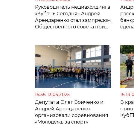
Руководитель медиахолдинга
Андр
«Кубань Сегодня» Андрей
расск
Арендаренко стал зампредом
банк
Общественного совета при
сдела
УМВД Кубани
успе
юга 
15:56 13.05.2025
16:13 
Депутаты Олег Бойченко и
В кр
Андрей Арендаренко
прин
организовали соревнования
КубГ
«Молодежь за спорт»