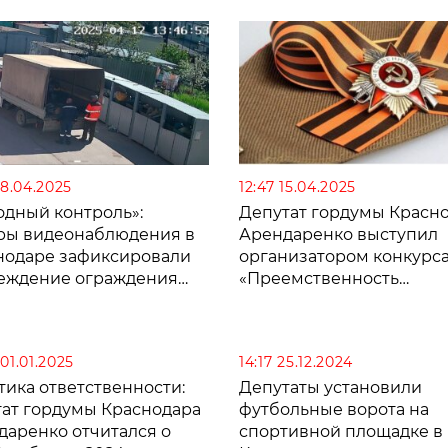
18.04.2025
12:47 15.04.2025
одный контроль»:
Депутат гордумы Красн
ры видеонаблюдения в
Арендаренко выступил
нодаре зафиксировали
организатором конкурс
еждение ограждения
«Преемственность
рной площадки
поколения Героев!» в че
80-летия Победы
01.01.2025
14:17 25.12.2024
тика ответственности:
Депутаты установили
тат гордумы Краснодара
футбольные ворота на
даренко отчитался о
спортивной площадке в