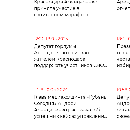
Краснодара Арендаренко
Арен
приняла участие в
отчет
санитарном марафоне
12:26 18.05.2024
18:41 
Депутат гордумы
Праз
Арендаренко призвал
глаза
жителей Краснодара
честв
поддержать участников СВО
изби
(ВИДЕО)
Крас
17:19 10.04.2024
10:59 
Глава медиахолдинга «Кубань
Депу
Сегодня» Андрей
Андр
Арендаренко рассказал об
орга
успешных кейсах управления
свое
деловой репутацией через
СМИ