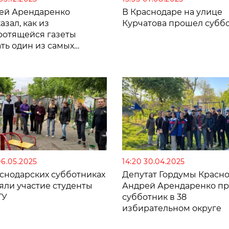
ей Арендаренко
В Краснодаре на улице
азал, как из
Курчатова прошел субб
ротящейся газеты
ть один из самых
шных медиаресурсов
России
06.05.2025
14:20 30.04.2025
аснодарских субботниках
Депутат Гордумы Красн
яли участие студенты
Андрей Арендаренко п
ТУ
субботник в 38
избирательном округе