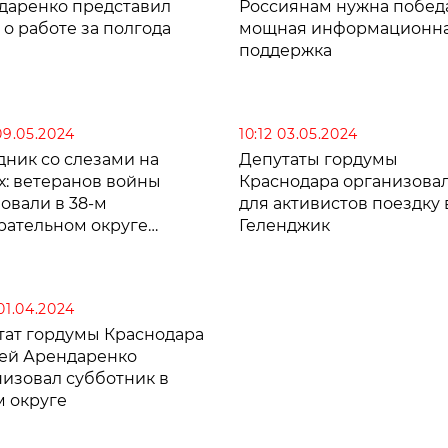
даренко представил
Россиянам нужна побед
 о работе за полгода
мощная информационн
поддержка
09.05.2024
10:12 03.05.2024
дник со слезами на
Депутаты гордумы
х: ветеранов войны
Краснодара организова
овали в 38-м
для активистов поездку 
рательном округе
Геленджик
нодара
01.04.2024
тат гордумы Краснодара
ей Арендаренко
низовал субботник в
м округе