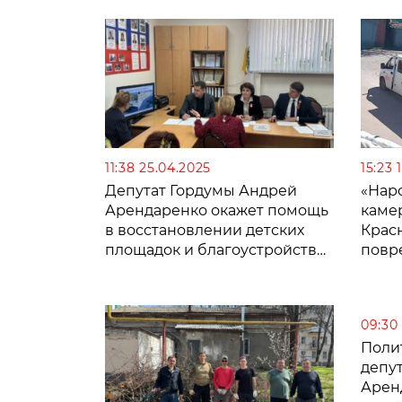
11:38 25.04.2025
15:23 
Депутат Гордумы Андрей
«Нар
Арендаренко окажет помощь
каме
в восстановлении детских
Крас
площадок и благоустройстве
повр
спортзон
мусо
09:30 
Поли
депу
Арен