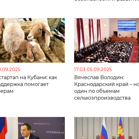
Кубани
11.09.2025
17:03 05.09.2025
тартап на Кубани: как
Вячеслав Володин:
оддержка помогает
Краснодарский край – н
ерам
один по объемам
сельхозпроизводства