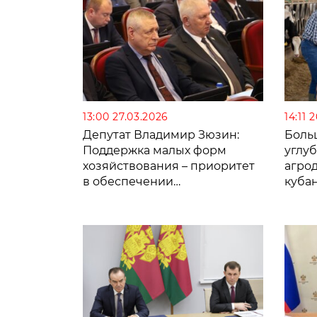
13:00 27.03.2026
14:11 
Депутат Владимир Зюзин:
Больш
Поддержка малых форм
углу
хозяйствования – приоритет
агро
в обеспечении
кубан
продовольственной
безопасности Кубани