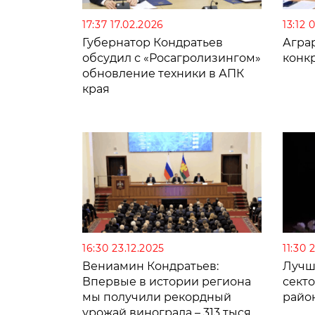
17:37 17.02.2026
13:12 
Губернатор Кондратьев
Агра
обсудил с «Росагролизингом»
конк
обновление техники в АПК
края
16:30 23.12.2025
11:30 
Вениамин Кондратьев:
Лучш
Впервые в истории региона
сект
мы получили рекордный
райо
урожай винограда – 313 тысяч