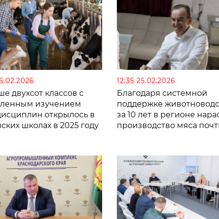
26.02.2026
12:35 25.02.2026
е двухсот классов с
Благодаря системной
бленным изучением
поддержке животноводс
дисциплин открылось в
за 10 лет в регионе нар
ских школах в 2025 году
производство мяса почт
20 процентов