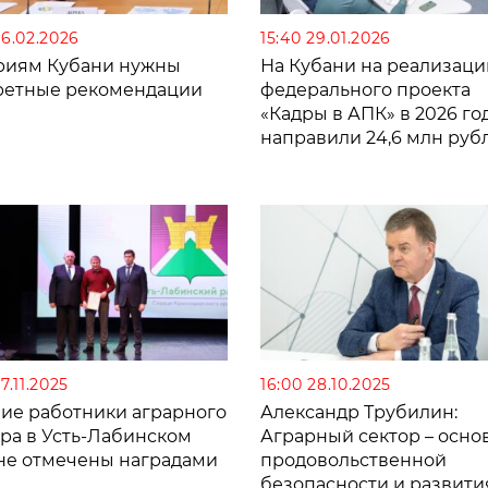
06.02.2026
15:40 29.01.2026
риям Кубани нужны
На Кубани на реализац
ретные рекомендации
федерального проекта
«Кадры в АПК» в 2026 го
направили 24,6 млн руб
27.11.2025
16:00 28.10.2025
ие работники аграрного
Александр Трубилин:
ора в Усть-Лабинском
Аграрный сектор – осно
не отмечены наградами
продовольственной
безопасности и развити