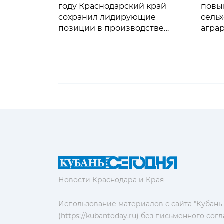
году Краснодарский край
повы
сохранил лидирующие
сель
позиции в производстве
агра
зерна
Новости Краснодара и Края
Использование материалов с сайта "Кубань
(https://kubantoday.ru) без письменного со