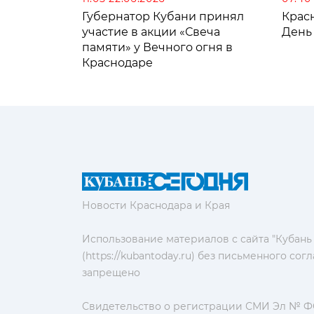
Губернатор Кубани принял
Крас
участие в акции «Свеча
День
памяти» у Вечного огня в
Краснодаре
Новости Краснодара и Края
Использование материалов с сайта "Кубань
(https://kubantoday.ru) без письменного со
запрещено
Свидетельство о регистрации СМИ Эл № ФС