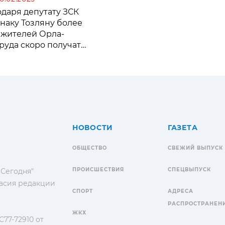
одаря депутату ЗСК
наку Тозляну более
 жителей Орла-
руда скоро получат
уп к медицинской
ощи
НОВОСТИ
ГАЗЕТА
ОБЩЕСТВО
СВЕЖИЙ ВЫПУСК
ПРОИСШЕСТВИЯ
СПЕЦВЫПУСК
 Сегодня"
гласия редакции
СПОРТ
АДРЕСА
РАСПРОСТРАНЕН
ЖКХ
77-72910 от