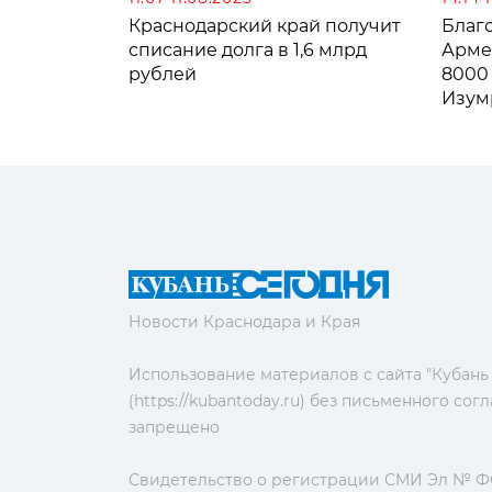
Краснодарский край получит
Благ
списание долга в 1,6 млрд
Арме
рублей
8000
Изум
дост
пом
Новости Краснодара и Края
Использование материалов с сайта "Кубань
(https://kubantoday.ru) без письменного со
запрещено
Свидетельство о регистрации СМИ Эл № ФС