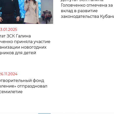
Головченко отмечена за
вклад в развитие
законодательства Кубан
13.01.2025
тат ЗСК Галина
вченко приняла участие
ганизации новогодних
дников для детей
26.11.2024
отворительный фонд
оление» отпраздновал
 семилетие