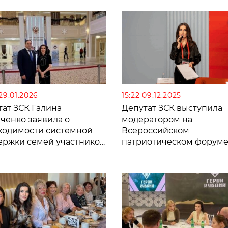
29.01.2026
15:22 09.12.2025
тат ЗСК Галина
Депутат ЗСК выступила
ченко заявила о
модератором на
ходимости системной
Всероссийском
ержки семей участников
патриотическом форум