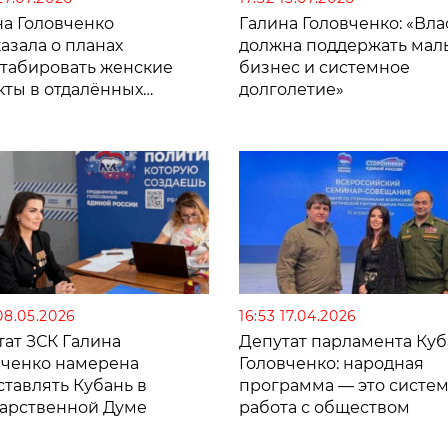
на Головченко
Галина Головченко: «Вла
азала о планах
должна поддержать мал
табировать женские
бизнес и системное
кты в отдалённых
долголетие»
ицах Кубани
08.05.2026
16:53 17.04.2026
тат ЗСК Галина
Депутат парламента Ку
вченко намерена
Головченко: народная
тавлять Кубань в
программа — это систе
дарственной Думе
работа с обществом