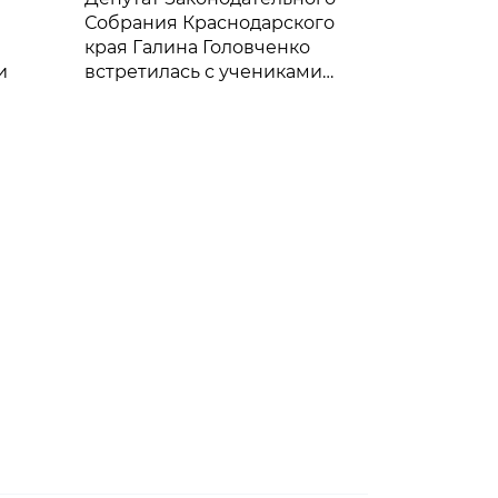
Собрания Краснодарского
края Галина Головченко
и
встретилась с учениками
школы №63