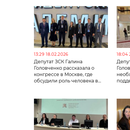
Крымском районе
13:29 18.02.2026
18:04 
Депутат ЗСК Галина
Депу
Головченко рассказала о
Голов
конгрессе в Москве, где
необ
обсудили роль человека в
подд
цифровой трансформации
СВО