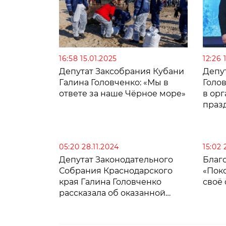
16:58 15.01.2025
12:26 
Депутат Заксобрания Кубани
Депу
Галина Головченко: «Мы в
Голо
ответе за наше Чёрное море»
в ор
праз
05:20 28.11.2024
15:02 
Депутат Законодательного
Благ
Собрания Краснодарского
«Пок
края Галина Головченко
своё
рассказала об оказанной
поддержке нуждающимся
людям