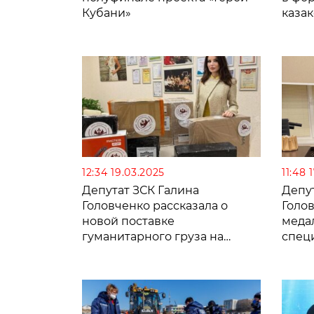
Кубани»
каза
12:34 19.03.2025
11:48 
Депутат ЗСК Галина
Депу
Головченко рассказала о
Голо
новой поставке
меда
гуманитарного груза на
спец
фронт
опер