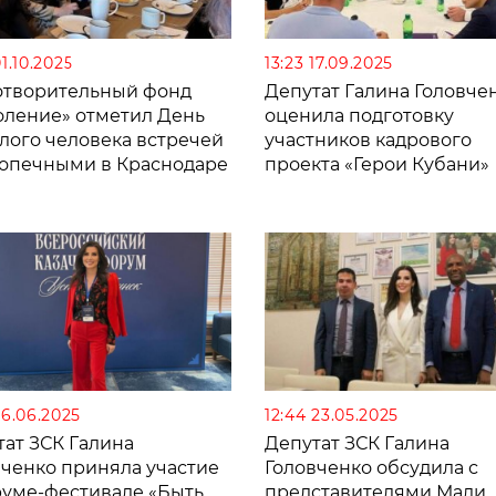
01.10.2025
13:23 17.09.2025
отворительный фонд
Депутат Галина Головче
оление» отметил День
оценила подготовку
лого человека встречей
участников кадрового
допечными в Краснодаре
проекта «Герои Кубани»
26.06.2025
12:44 23.05.2025
тат ЗСК Галина
Депутат ЗСК Галина
вченко приняла участие
Головченко обсудила с
руме-фестивале «Быть
представителями Мали