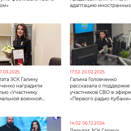
ком»
адаптацию иностранных
студентов на Кубани
17.03.2025
17:52 20.02.2025
тата ЗСК Галину
Галина Головченко
вченко наградили
рассказала о поддержке
лью «Участнику
участников СВО в эфире
иальной военной
«Первого радио Кубани»
ации»
14:02 06.12.2024
Депутат ЗСК Галина