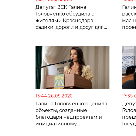
Депутат ЗСК Галина
Гали
Головченко обсудила с
расск
жителями Краснодара
масш
садики, дороги и досуг для
прое
пожилых
стан
13:44 26.05.2026
17:35 
Галина Головченко оценила
Депу
объекты, созданные
Голо
благодаря нацпроектам и
предс
инициативному
Госу
бюджетированию в