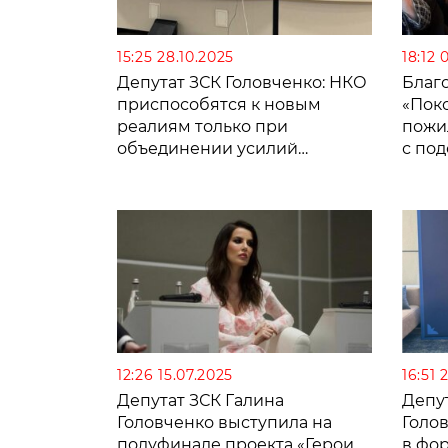
15:25 28.10.2025
18:12 
Депутат ЗСК Головченко: НКО
Благ
приспособятся к новым
«Пок
реалиям только при
пожи
объединении усилий
с по
государства, бизнеса и
некоммерческого сектора
12:26 15.07.2025
16:51 
Депутат ЗСК Галина
Депу
Головченко выступила на
Голо
полуфинале проекта «Герои
в фо