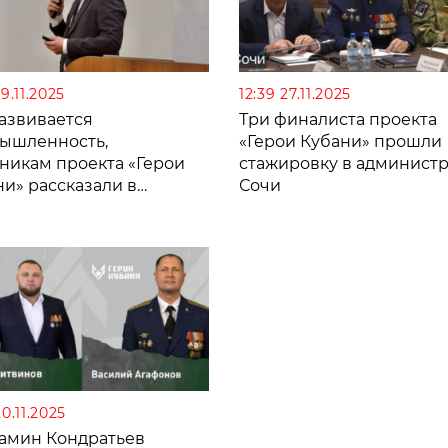
29.11.2025
12:39 27.11.2025
развивается
Три финалиста проекта
ышленность,
«Герои Кубани» прошли
тникам проекта «Герои
стажировку в админист
и» рассказали в
Сочи
роме края
20.11.2025
амин Кондратьев