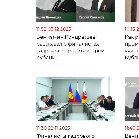
11:52 03.12.2025
10:15 
Вениамин Кондратьев
Как 
рассказал о финалистах
пром
кадрового проекта «Герои
учас
Кубани»
Кубан
минп
11:30 22.11.2025
11:46 
Финалисты кадрового
Вени