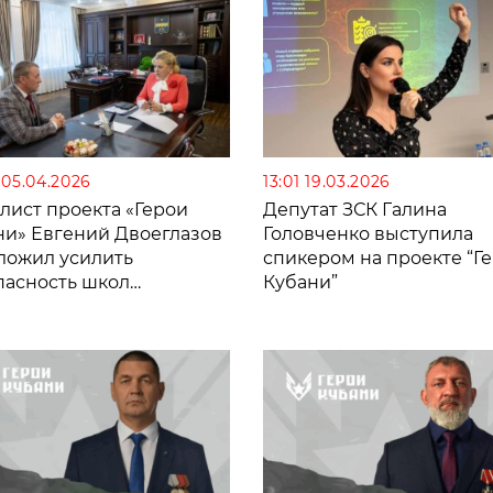
 05.04.2026
13:01 19.03.2026
лист проекта «Герои
Депутат ЗСК Галина
ни» Евгений Двоеглазов
Головченко выступила
ложил усилить
спикером на проекте “Г
пасность школ
Кубани”
ранами СВО