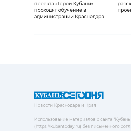
проекта «Герои Кубани»
расск
проходят обучение в
прое
администрации Краснодара
Новости Краснодара и Края
Использование материалов с сайта "Кубань
(https://kubantoday.ru) без письменного со