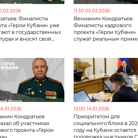
10.02.2026
11:30 05.02.2026
ратьев: Финалисты
Вениамин Кондратьев:
та «Герои Кубани» уже
Финалисты кадрового
тают в государственных
проекта «Герои Кубани»
турах и вносят свой
служат реальным прим
 в развитие края
для молодого поколени
16.01.2026
12:00 14.01.2026
амин Кондратьев
Приоритетом для
азал об участниках
социального блока в 202
вого проекта «Герои
году на Кубани остается
ни»
поддержка участников 