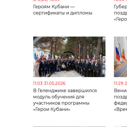
Героям Кубани —
Губе
сертификаты и дипломы
позд
«Гер
11:03 31.05.2026
11:29 
В Геленджике завершился
Вени
модуль обучения для
позд
участников программы
феде
«Герои Кубани»
«Вре