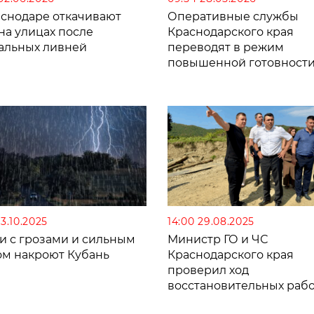
аснодаре откачивают
Оперативные службы
на улицах после
Краснодарского края
альных ливней
переводят в режим
повышенной готовности
за непрекращающихся
залповых ливней
13.10.2025
14:00 29.08.2025
и с грозами и сильным
Министр ГО и ЧС
ом накроют Кубань
Краснодарского края
проверил ход
восстановительных раб
после подтопления в