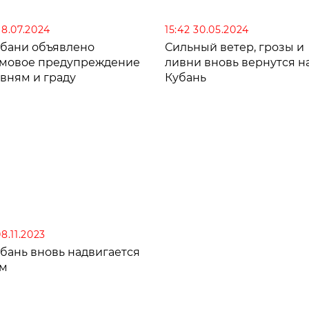
Туапсинском округе
18.07.2024
15:42 30.05.2024
убани объявлено
Сильный ветер, грозы и
мовое предупреждение
ливни вновь вернутся н
вням и граду
Кубань
08.11.2023
убань вновь надвигается
м