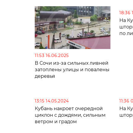
18:36 
На К
штор
по ли
11:53 16.06.2025
В Сочи из-за сильных ливней
затоплены улицы и повалены
деревья
13:15 14.05.2024
11:36 
Кубань накроет очередной
На К
циклон с дождями, сильным
штор
ветром и градом