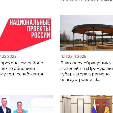
14.12.2025
11:11 25.11.2025
лореченском районе
Благодаря обращениям
тально обновили
жителей на «Прямую ли
ему теплоснабжения
губернатора в регионе
благоустроили 13
общественных террито