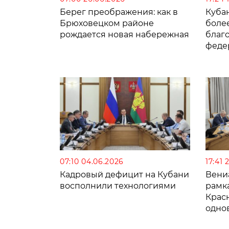
Берег преображения: как в
Кубан
Брюховецком районе
более
рождается новая набережная
благ
феде
07:10 04.06.2026
17:41 
Кадровый дефицит на Кубани
Вени
восполнили технологиями
рамк
Крас
одно
соци