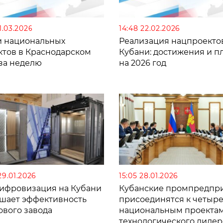
01.03.2026
14:48 22.02.2026
и национальных
Реализация нацпроекто
ктов в Краснодарском
Кубани: достижения и п
 за неделю
на 2026 год
29.01.2026
15:05 28.01.2026
цифровизация на Кубани
Кубанские промпредпр
шает эффективность
присоединятся к четыр
ового завода
национальным проекта
технологического лидер