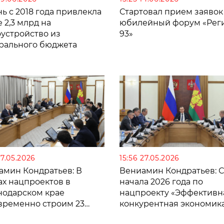
ь с 2018 года привлекла
Стартовал прием заявок
 2,3 млрд на
юбилейный форум «Рег
оустройство из
93»
рального бюджета
27.05.2026
15:56 27.05.2026
амин Кондратьев: В
Вениамин Кондратьев: С
ах нацпроектов в
начала 2026 года по
нодарском крае
нацпроекту «Эффективн
временно строим 23
конкурентная экономик
альных объекта
выдали 253 льготных