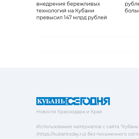
внедрения бережливых
рубл
технологий на Кубани
больн
превысил 147 млрд рублей
Новости Краснодара и Края
Использование материалов с сайта "Кубань
(https://kubantoday.ru) без письменного со