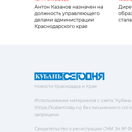
Антон Казанов назначен на
Дире
должность управляющего
обра
делами администрации
стал
Краснодарского края
Новости Краснодара и Края
Использование материалов с сайта "Кубань
(https://kubantoday.ru) без письменного со
запрещено
Свидетельство о регистрации СМИ Эл № ФС