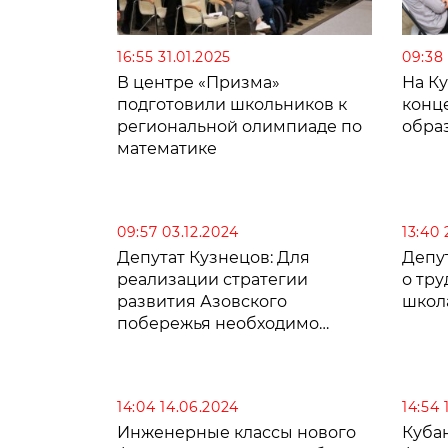
16:55 31.01.2025
09:38
В центре «Призма»
На К
подготовили школьников к
конц
региональной олимпиаде по
обра
математике
09:57 03.12.2024
13:40 
Депутат Кузнецов: Для
Депу
реализации стратегии
о тр
развития Азовского
школ
побережья необходимо
улучшить систему
образования
14:04 14.06.2024
14:54 
Инженерные классы нового
Куба