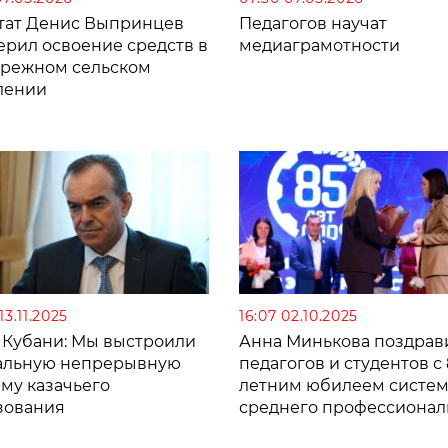
тат Денис Выпринцев
Педагогов научат
ерил освоение средств в
медиаграмотности
режном сельском
лении
13.11.2025
16:07 02.10.2025
а Кубани: Мы выстроили
Анна Минькова поздрав
альную непрерывную
педагогов и студентов с 
му казачьего
летним юбилеем систе
зования
среднего профессионал
образования