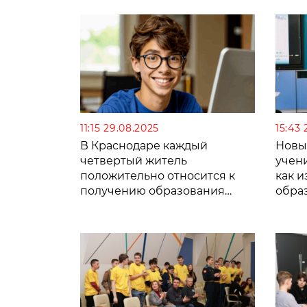
11:15 29.08.2025
15:43 
В Краснодаре каждый
Новы
четвертый житель
учен
положительно относится к
как и
получению образования
обра
заграницей