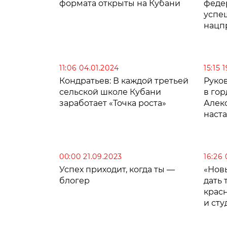
формата открыты на Кубани
феде
успе
нацп
11:06 04.01.2024
15:15 
Кондратьев: В каждой третьей
Руко
сельской школе Кубани
в го
заработает «Точка роста»
Алек
наст
зарп
00:00 21.09.2023
16:26
Успех приходит, когда ты —
«Нов
блогер
дать
крас
и ст
дост
обра