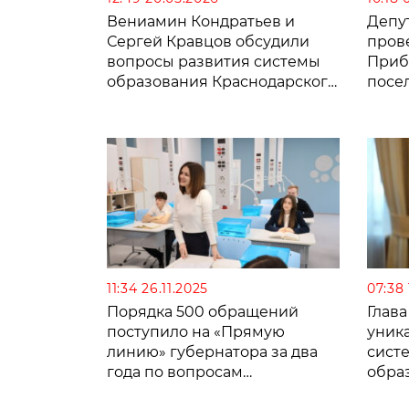
Вениамин Кондратьев и
Депу
Сергей Кравцов обсудили
пров
вопросы развития системы
Приб
образования Краснодарского
посе
края
11:34 26.11.2025
07:38 
Порядка 500 обращений
Глав
поступило на «Прямую
уник
линию» губернатора за два
систе
года по вопросам
обра
образования