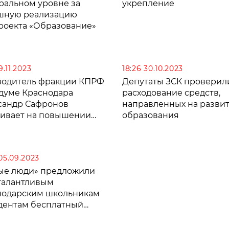
ральном уровне за
укрепление
шную реализацию
роекта «Образование»
19.11.2023
18:26 30.10.2023
водитель фракции КПРФ
Депутаты ЗСК проверил
рдуме Краснодара
расходование средств,
сандр Сафронов
направленных на разви
аивает на повышении
образования
латы учителям
 05.09.2023
ые люди» предложили
 талантливым
нодарским школьникам
удентам бесплатный
уп к дополнительному
зованию