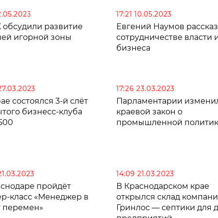
12.05.2023
17:21 10.05.2023
К обсудили развитие
Евгений Наумов рассказ
ей игорной зоны
сотрудничестве власти 
бизнеса
27.03.2023
17:26 23.03.2023
ае состоялся 3-й слёт
Парламентарии измени
ытого бизнесс-клуба
краевой закон о
500
промышленной полити
21.03.2023
14:09 21.03.2023
аснодаре пройдёт
В Краснодарском крае
ер-класс «Менеджер в
открылся склад компан
у перемен»
Гринлос — септики для д