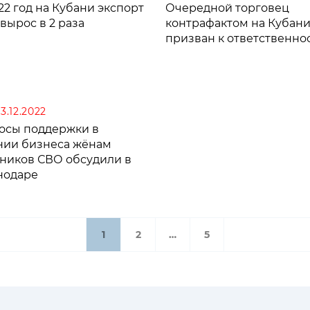
22 год на Кубани экспорт
Очередной торговец
вырос в 2 раза
контрафактом на Кубан
призван к ответственно
13.12.2022
осы поддержки в
нии бизнеса жёнам
тников СВО обсудили в
нодаре
1
2
…
5