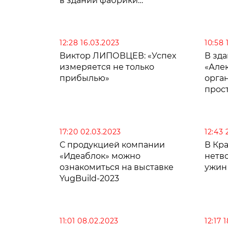
в здании фабрики
«Александрия»
12:28 16.03.2023
10:58 
Виктор ЛИПОВЦЕВ: «Успех
В зд
измеряется не только
«Але
прибылью»
орга
прос
17:20 02.03.2023
12:43 
С продукцией компании
В Кр
«Идеаблок» можно
нетво
ознакомиться на выставке
ужин
YugBuild-2023
11:01 08.02.2023
12:17 