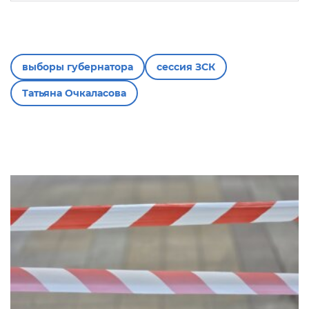
выборы губернатора
сессия ЗСК
Татьяна Очкаласова