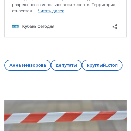
Анна Невзорова
депутаты
круглый_стол