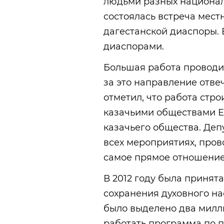
людьми разных национал
состоялась встреча мест
дагестанской диаспоры. 
диаспорами.
Большая работа проводит
за это направление отве
отметил, что работа стр
казачьими обществами Е
казачьего общества. Деп
всех мероприятиях, про
самое прямое отношение 
В 2012 году была приня
сохранения духовного на
было выделено два милл
работать программа по п