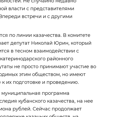
ьностей. Не случайно недавно
ной власти с представителями
Впереди встречи и с другими
ся по линии казачества. В комитете
чает депутат Николай Юрин, который
оится в тесном взаимодействии с
катеринодарского районного
утаты не просто принимают участие во
водимых этим обществом, но имеют
к их подготовке и проведению.
та муниципальная программа
следия кубанского казачества, на нее
иона рублей. Сейчас продолжает
оддержке казачьих обществ, на