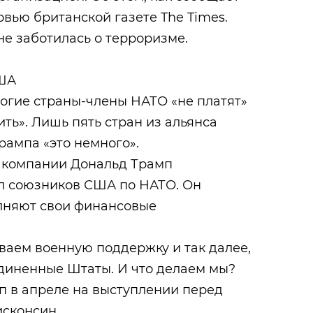
ервью британской газете The Times.
не заботилась о терроризме.
США
ногие страны-члены НАТО «не платят»
ить». Лишь пять стран из альянса
рампа «это немного».
 компании Дональд Трамп
л союзников США по НАТО. Он
олняют свои финансовые
ваем военную поддержку и так далее,
диненные Штаты. И что делаем мы?
п в апреле на выступлении перед
исконсин.