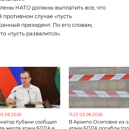
члены НАТО должны выплатить все, что
В противном случае «пусть
ранный президент. По его словам,
то «пусть развалится».
03.08.2026
11:22 03.08.2026
рнатор Кубани сообщил
В Архипо-Осиповке из-з
те жертв атаки БПЛА в
атаки БПЛА погибли тро