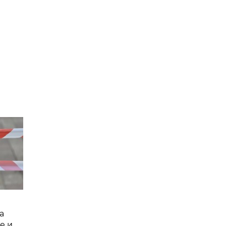
а
е и