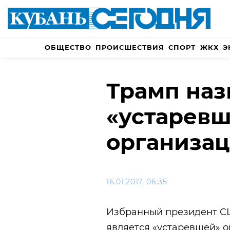
ОБЩЕСТВО
ПРОИСШЕСТВИЯ
СПОРТ
ЖКХ
Э
Трамп наз
«устарев
организа
16.01.2017, 06:35
Избранный президент СШ
является «устаревшей» о