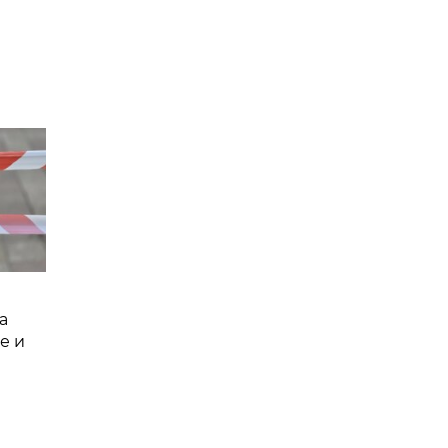
а
е и