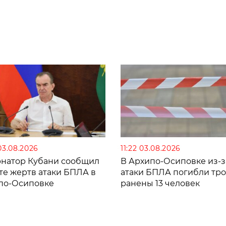
03.08.2026
11:22 03.08.2026
рнатор Кубани сообщил
В Архипо-Осиповке из-з
те жертв атаки БПЛА в
атаки БПЛА погибли тро
по-Осиповке
ранены 13 человек