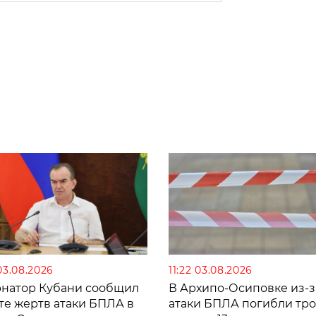
03.08.2026
11:22 03.08.2026
рнатор Кубани сообщил
В Архипо-Осиповке из-з
те жертв атаки БПЛА в
атаки БПЛА погибли тро