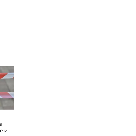
а
е и