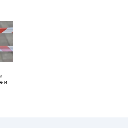
а
е и