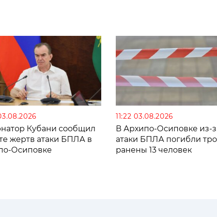
03.08.2026
11:22 03.08.2026
рнатор Кубани сообщил
В Архипо-Осиповке из-з
те жертв атаки БПЛА в
атаки БПЛА погибли тро
по-Осиповке
ранены 13 человек