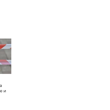
а
е и