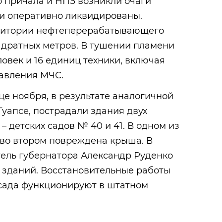
о причала и НПЗ возникли очаги
ли оперативно ликвидированы.
ритории нефтеперерабатывающего
адратных метров. В тушении пламени
ловек и 16 единиц техники, включая
равления МЧС.
нце ноября, в результате аналогичной
Туапсе, пострадали здания двух
 детских садов № 40 и 41. В одном из
 во втором повреждена крыша. В
тель губернатора Александр Руденко
 зданий. Восстановительные работы
 сада функционируют в штатном