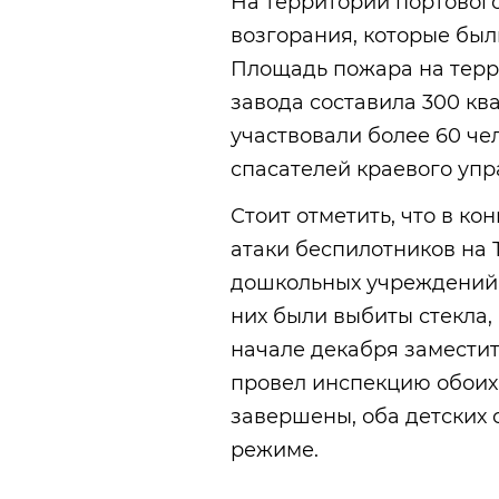
На территории портовог
возгорания, которые бы
Площадь пожара на тер
завода составила 300 кв
участвовали более 60 че
спасателей краевого уп
Стоит отметить, что в ко
атаки беспилотников на 
дошкольных учреждений –
них были выбиты стекла,
начале декабря замести
провел инспекцию обоих
завершены, оба детских
режиме.