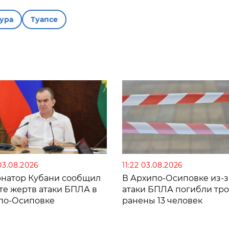
ура
Туапсе
03.08.2026
11:22 03.08.2026
рнатор Кубани сообщил
В Архипо-Осиповке из-з
те жертв атаки БПЛА в
атаки БПЛА погибли тро
по-Осиповке
ранены 13 человек