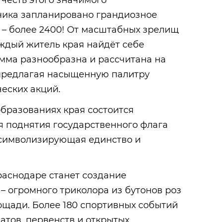
 честь этого значимого
ника запланировано грандиозное
 – более 2400! От масштабных зрелищ
ждый житель края найдёт себе
мма разнообразна и рассчитана на
 предлагая насыщенную палитру
еских акций.
бразованиях края состоится
 поднятия государственного флага
символизирующая единство и
раснодаре станет создание
 – огромного триколора из бутонов роз
ощади. Более 180 спортивных событий
атов, первенств и открытых