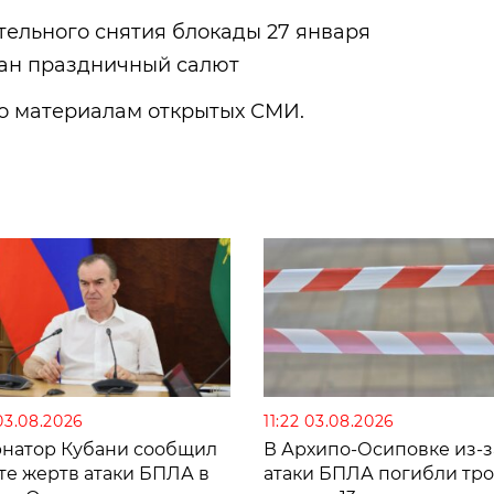
тельного снятия блокады 27 января
дан праздничный салют
 материалам открытых СМИ.
03.08.2026
11:22 03.08.2026
рнатор Кубани сообщил
В Архипо-Осиповке из-з
те жертв атаки БПЛА в
атаки БПЛА погибли тро