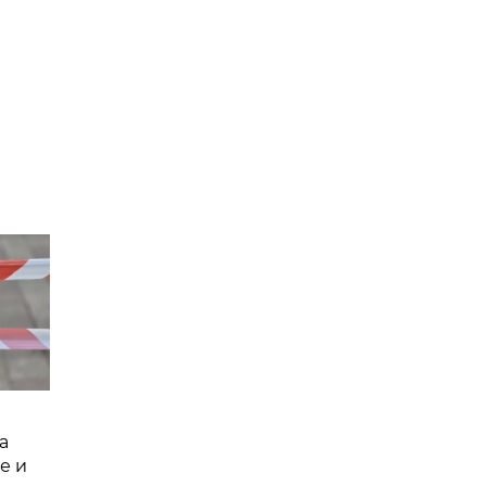
а
е и