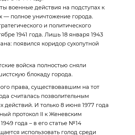
уты военные действия на подступах к
х — полное уничтожение города.
тратегического и политического
ябре 1941 года. Лишь 18 января 1943
ана: появился коридор сухопутной
етские войска полностью сняли
истскую блокаду города.
го права, существовавшим на тот
лода считалась позволительным
 действий. И только 8 июня 1977 года
ый протокол II к Женевским
 1949 года – в его статье №14
щается использовать голод среди