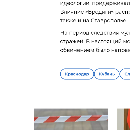
идеологии, придерживал
Влияние «Бродяги» распр
также и на Ставрополье.
На период следствия му
стражей. В настоящий м
обвинением было направ
Краснодар
Кубань
С