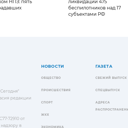
ком НПЗ: пять
ликвидации 475
радавших
беспилотников над 17
субъектами РФ
НОВОСТИ
ГАЗЕТА
ОБЩЕСТВО
СВЕЖИЙ ВЫПУСК
ПРОИСШЕСТВИЯ
СПЕЦВЫПУСК
 Сегодня"
гласия редакции
СПОРТ
АДРЕСА
РАСПРОСТРАНЕН
ЖКХ
77-72910 от
 надзору в
ЭКОНОМИКА