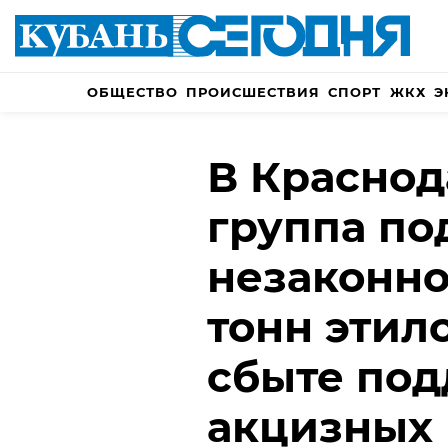
ОБЩЕСТВО
ПРОИСШЕСТВИЯ
СПОРТ
ЖКХ
Э
В Краснод
группа по
незаконно
тонн этил
сбыте по
акцизных