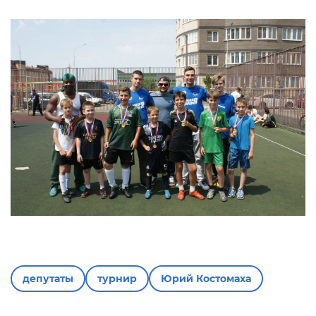
депутаты
турнир
Юрий Костомаха