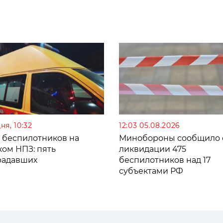
ня, 10:32
12:03 05.08.2026
а беспилотников на
Минобороны сообщило 
ком НПЗ: пять
ликвидации 475
радавших
беспилотников над 17
субъектами РФ