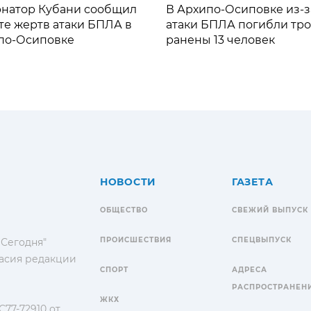
рнатор Кубани сообщил
В Архипо-Осиповке из-з
те жертв атаки БПЛА в
атаки БПЛА погибли тро
по-Осиповке
ранены 13 человек
НОВОСТИ
ГАЗЕТА
ОБЩЕСТВО
СВЕЖИЙ ВЫПУСК
ПРОИСШЕСТВИЯ
СПЕЦВЫПУСК
 Сегодня"
гласия редакции
СПОРТ
АДРЕСА
РАСПРОСТРАНЕН
ЖКХ
77-72910 от