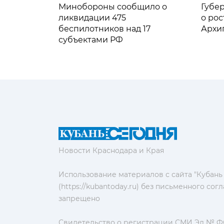
Минобороны сообщило о
Губе
ликвидации 475
о рос
беспилотников над 17
Архи
субъектами РФ
Новости Краснодара и Края
Использование материалов с сайта "Кубань
(https://kubantoday.ru) без письменного со
запрещено
Свидетельство о регистрации СМИ Эл № ФС