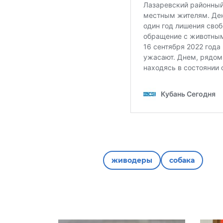
живодеры
собака