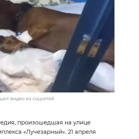
шот видео из соцсетей
гедия, произошедшая на улице
мплекса «Лучезарный». 21 апреля