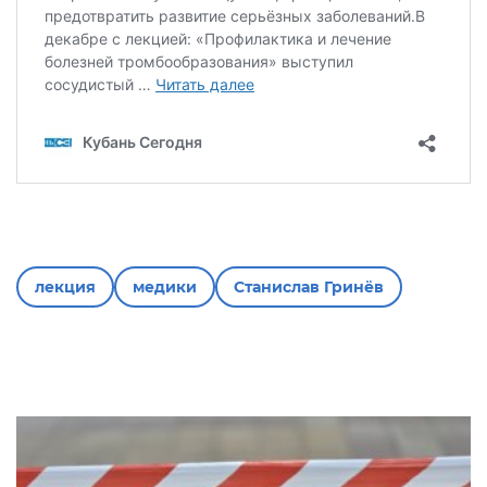
лекция
медики
Станислав Гринёв